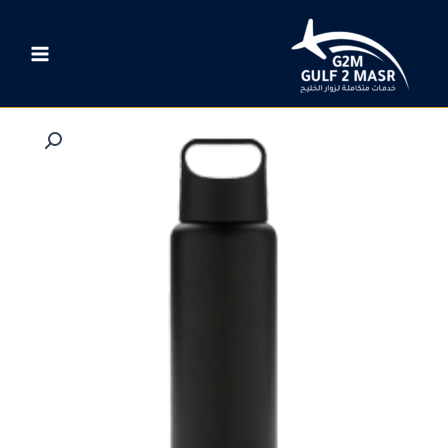
خطي
لى
لمحتوى
كمية
Electric
Water
Bottle